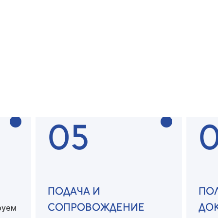
У
БЕСПЛАТНАЯ
ПО
КОНСУЛЬТАЦИЯ
ДО
тся с
ей
Специалист консультрует
вас
Соби
по всем вопросам
необ
05
ПОДАЧА И
ПО
СОПРОВОЖДЕНИЕ
ДО
руем