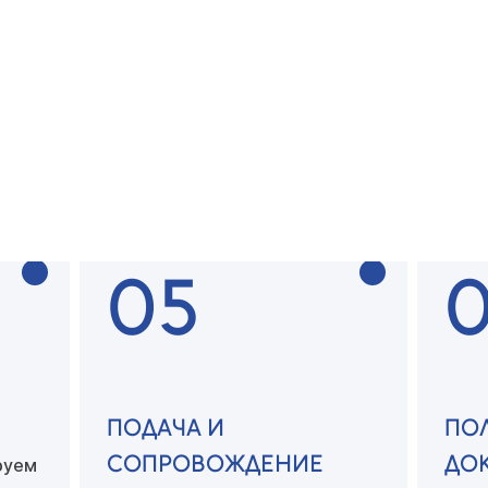
У
БЕСПЛАТНАЯ
ПО
КОНСУЛЬТАЦИЯ
ДО
тся с
ей
Специалист консультрует
вас
Соби
по всем вопросам
необ
05
ПОДАЧА И
ПО
СОПРОВОЖДЕНИЕ
ДО
руем