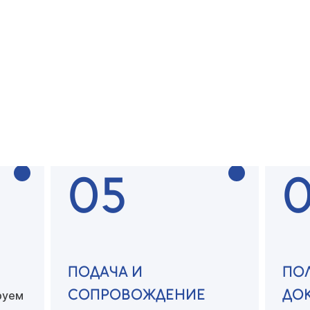
У
БЕСПЛАТНАЯ
ПО
КОНСУЛЬТАЦИЯ
ДО
тся с
ей
Специалист консультрует
вас
Соби
по всем вопросам
необ
05
ПОДАЧА И
ПО
СОПРОВОЖДЕНИЕ
ДО
руем