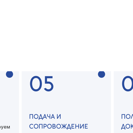
У
БЕСПЛАТНАЯ
ПО
КОНСУЛЬТАЦИЯ
ДО
тся с
ей
Специалист консультрует
вас
Соби
по всем вопросам
необ
05
ПОДАЧА И
ПО
СОПРОВОЖДЕНИЕ
ДО
руем