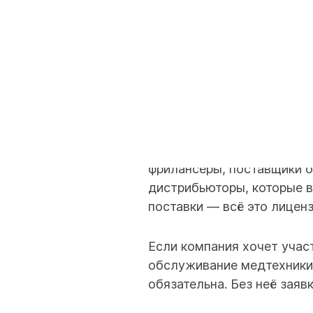
Лицензия бессрочная и дей
КОМУ ЛИЦЕНЗИ
Лицензию получают все о
медтехнику
для сторонни
фрилансеры, поставщики 
дистрибьюторы, которые 
поставки — всё это лицен
Если компания хочет учас
обслуживание медтехники
обязательна. Без неё заяв