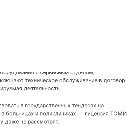
ствует на всей территории России.
Я НУЖНА ОБЯЗАТЕЛЬНО
рганизации и ИП, которые обслуживают
х заказчиков
. Сервисные компании, инженеры-
оборудования с сервисным отделом,
включают техническое обслуживание в договор
зируемая деятельность.
твовать в государственных тендерах на
 в больницах и поликлиниках — лицензия ТОМИ
ку даже не рассмотрят.