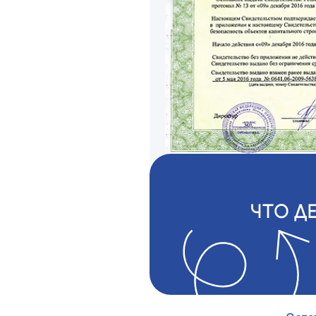
ЧТО Д