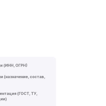
МЕНТЫ НУЖНЫ
ЕНИЯ
А?
ИМЫХ ДОКУМЕНТОВ
и (ИНН, ОГРН)
и (назначение, состав,
ентация (ГОСТ, ТУ,
ции)