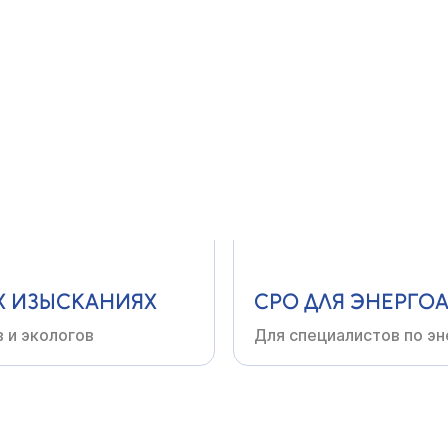
ТВЕ
СРО
В ПРОЕКТИР
ройщиков, ремонтных
Для архитекторов,
инже
Х
ИЗЫСКАНИЯХ
СРО
ДЛЯ ЭНЕРГО
в
и экологов
Для специалистов по
эн