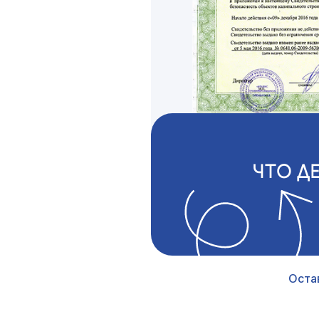
ЧТО Д
Оста