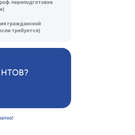
роф. переподготовке
и)
ния гражданской
если требуется)
ЕНТОВ?
атно!