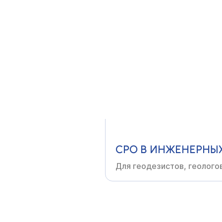
СРО В СТРОИТЕЛЬС
Для генподрядчиков,
заст
организаций
СРО В ИНЖЕНЕРНЫ
Для геодезистов, геолого