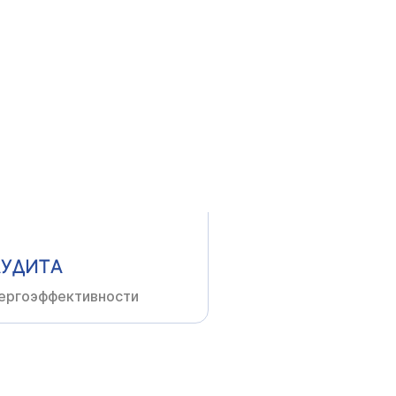
ОВАНИИ
неров-проектировщиков
АУДИТА
ергоэффективности