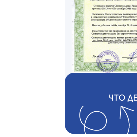
ЧТО Д