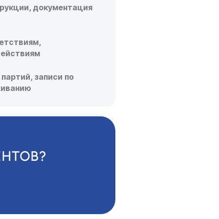
рукции, документация
етствиям,
действиям
партий, записи по
живанию
ЕНТОВ?