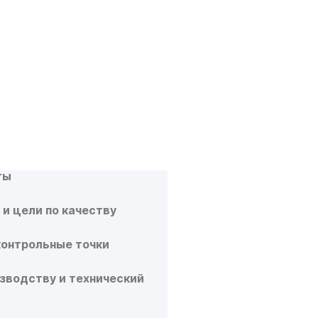
МЕНТЫ НУЖНЫ
ЕНИЯ
А?
ИМЫХ ДОКУМЕНТОВ
ты
 и цели по качеству
контрольные точки
зводству и технический