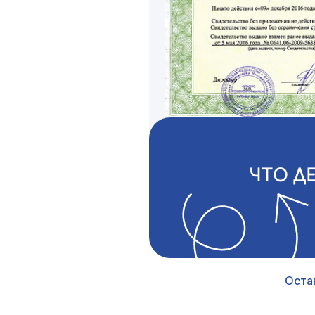
ЧТО Д
Оста