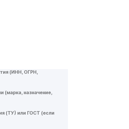
МЕНТЫ НУЖНЫ
ЕНИЯ
А?
ИМЫХ ДОКУМЕНТОВ
тия (ИНН, ОГРН,
и (марка, назначение,
я (ТУ) или ГОСТ (если