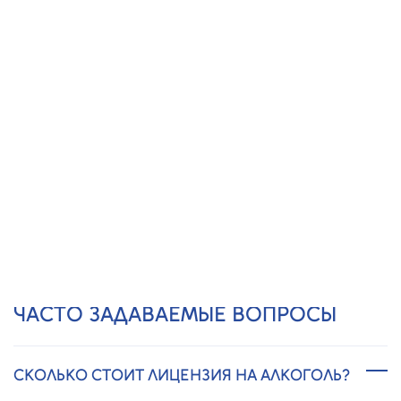
ПРОЗРАЧНЫЕ ЦЕНЫ,
БЕЗ СКРЫТЫХ ПЛАТЕЖЕЙ
20 ЛЕТ ОПЫТА
И 15 000 КЛИЕНТОВ
Получить предложение
ЧАСТО ЗАДАВАЕМЫЕ ВОПРОСЫ
СКОЛЬКО СТОИТ ЛИЦЕНЗИЯ НА АЛКОГОЛЬ?