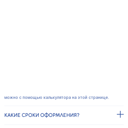
Получить предложение
СЕРТИФИКАТ OHSAS 18001 В
ШАХТАХ - ЧАСТО ЗАДАВАЕМЫЕ
ВОПРОСЫ
СКОЛЬКО СТОИТ СЕРТИФИКАТ OHSAS
18001?
Стоимость зависит от масштаба бизнеса, отрасли и
готовности документации. Рассчитать точную цену
можно с помощью калькулятора на этой странице.
КАКИЕ СРОКИ ОФОРМЛЕНИЯ?