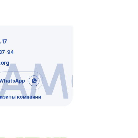
 17
-37-94
АМСК
.org
WhatsApp
визиты компании