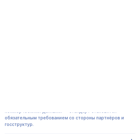
Получить предложение
СЕРТИФИКАТ ISO 27001 В
НАЛЬЧИКЕ - ЧАСТО ЗАДАВАЕМЫЕ
ВОПРОСЫ
ОБЯЗАТЕЛЬНО ЛИ СЕРТИФИЦИРОВАТЬСЯ ПО
ISO 27001?
Если вы работаете с персональными, финансовыми или
коммерческими данными — стандарт становится
обязательным требованием со стороны партнёров и
госструктур.