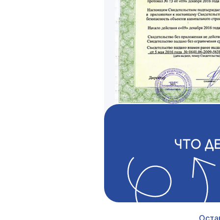
ЧТО Д
Оста