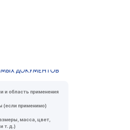
МЕНТЫ НУЖНЫ
ЕНИЯ
А?
ИМЫХ ДОКУМЕНТОВ
и и область применения
ы (если применимо)
азмеры, масса, цвет,
 т. д.)