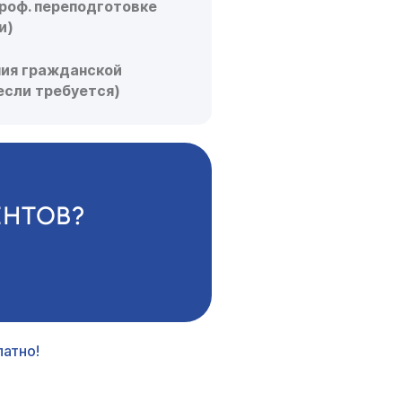
роф. переподготовке
и)
ния гражданской
если требуется)
ЕНТОВ?
атно!