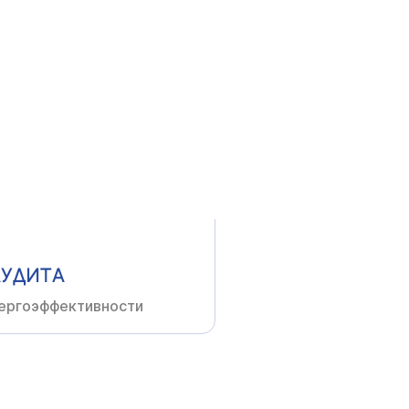
ОВАНИИ
неров-проектировщиков
АУДИТА
ергоэффективности