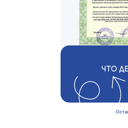
ЧТО Д
Оста