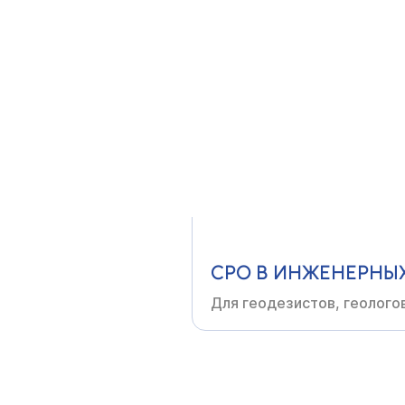
СРО В СТРОИТЕЛЬС
Для генподрядчиков,
заст
организаций
СРО В ИНЖЕНЕРНЫ
Для геодезистов, геолого