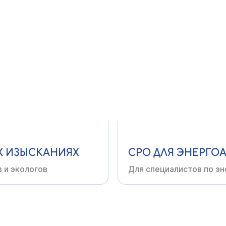
ТВЕ
СРО
В ПРОЕКТИР
ройщиков, ремонтных
Для архитекторов,
инже
Х
ИЗЫСКАНИЯХ
СРО
ДЛЯ ЭНЕРГО
в
и экологов
Для специалистов по
эн