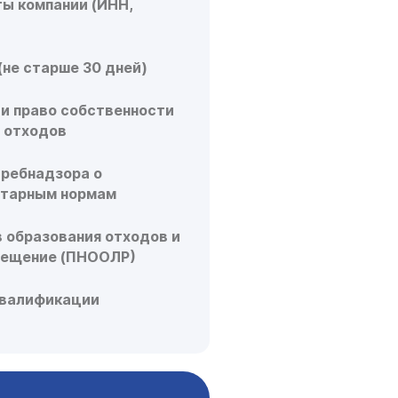
ы компании (ИНН,
(не старше 30 дней)
и право собственности
я отходов
требнадзора о
итарным нормам
 образования отходов и
мещение (ПНООЛР)
квалификации