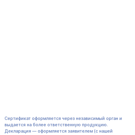
20 ЛЕТ ОПЫТА
И 15 000 КЛИЕНТОВ
Получить предложение
СЕРТИФИКАТ ТАМОЖЕННОГО
СОЮЗА В ДЗЕРЖИНСКЕ - ЧАСТО
ЗАДАВАЕМЫЕ ВОПРОСЫ
ЧЕМ ОТЛИЧАЕТСЯ ОТ ДЕКЛАРАЦИИ?
Сертификат оформляется через независимый орган и
выдается на более ответственную продукцию.
Декларация — оформляется заявителем (с нашей