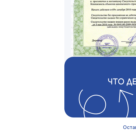
ЧТО Д
Оста