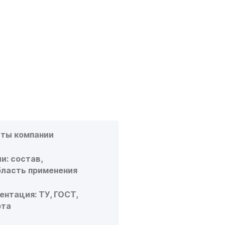
МЕНТЫ НУЖНЫ
ЕНИЯ
А?
ИМЫХ ДОКУМЕНТОВ
иты компании
и: состав,
бласть применения
ентация: ТУ, ГОСТ,
рта