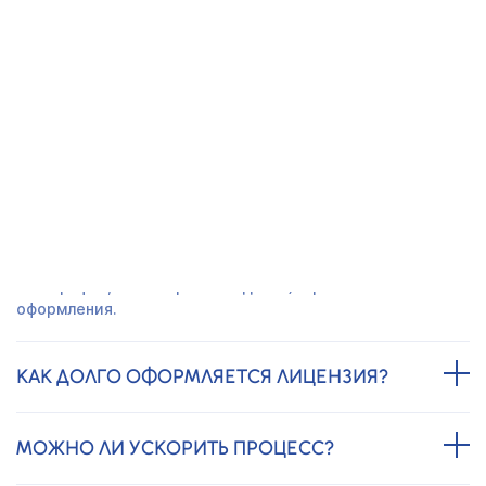
Получить предложение
ЧАСТО ЗАДАВАЕМЫЕ ВОПРОСЫ
СКОЛЬКО СТОИТ ЛИЦЕНЗИЯ НА
ГЕОДЕЗИЧЕСКИЕ РАБОТЫ?
Цена зависит от сферы деятельности (кадастр,
топография, инженерная геодезия) и региона
оформления.
КАК ДОЛГО ОФОРМЛЯЕТСЯ ЛИЦЕНЗИЯ?
МОЖНО ЛИ УСКОРИТЬ ПРОЦЕСС?