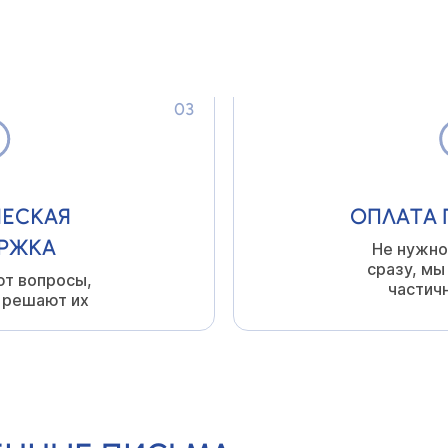
ИЯМИ
Отвечает з
всегда
03
ЕСКАЯ
ОПЛАТА 
РЖКА
Не нужно
сразу, мы
ют вопросы,
частич
 решают их