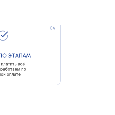
а ваш процесс,
 на связи
04
ПО ЭТАПАМ
 платить всё
 работаем по
ной оплате