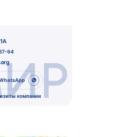
61А
-37-94
ИРЕ
.org
WhatsApp
визиты компании