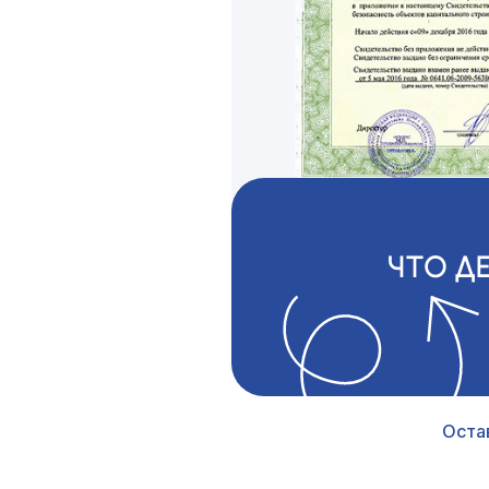
ЧТО Д
Оста