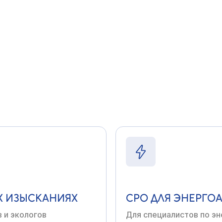
ТВЕ
СРО
В ПРОЕКТИР
ройщиков, ремонтных
Для архитекторов,
инже
Х
ИЗЫСКАНИЯХ
СРО
ДЛЯ ЭНЕРГО
в
и экологов
Для специалистов по
эн