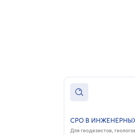
СРО В СТРОИТЕЛЬС
Для генподрядчиков,
заст
организаций
СРО В ИНЖЕНЕРНЫ
Для геодезистов, геолого