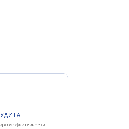
ОВАНИИ
неров-проектировщиков
АУДИТА
ергоэффективности