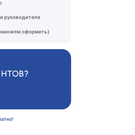
с
ии руководителя
(поможем оформить)
ЕНТОВ?
атно!