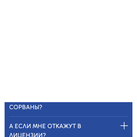
А ЕСЛИ Я НЕ ПОНИМАЮ, КАКИЕ
ДОКУМЕНТЫ НУЖНЫ?
Ничего страшного — мы подскажем.
Наши специалисты помогут собрать все
документы, проверить и сформировать
полный пакет документов.
А ЕСЛИ СРОКИ БУДУТ
СОРВАНЫ?
А ЕСЛИ МНЕ ОТКАЖУТ В
ЛИЦЕНЗИИ?