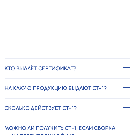
ЧАСТО ЗАДАВАЕМЫЕ ВОПРОСЫ
ОБЯЗАТЕЛЕН ЛИ СЕРТИФИКАТ СТ-1?
В ряде тендеров, госзакупок и реестров — да. Без него
могут отклонить заявку или не дать баллы по критерию
локализации.
КТО ВЫДАЁТ СЕРТИФИКАТ?
НА КАКУЮ ПРОДУКЦИЮ ВЫДАЮТ СТ-1?
СКОЛЬКО ДЕЙСТВУЕТ СТ-1?
МОЖНО ЛИ ПОЛУЧИТЬ СТ-1, ЕСЛИ СБОРКА