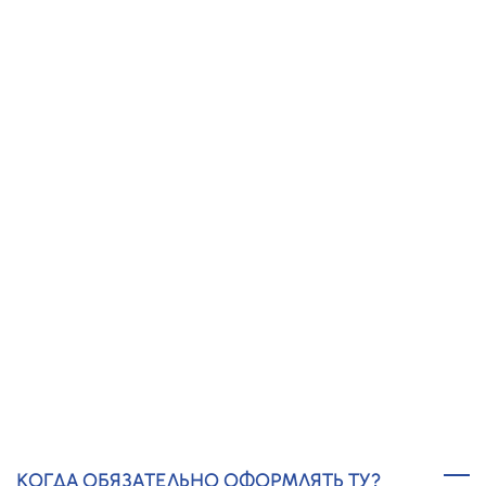
ПРОЗРАЧНЫЕ ЦЕНЫ,
БЕЗ СКРЫТЫХ
ПЛАТЕЖЕЙ
20 ЛЕТ ОПЫТА
И 15 000 КЛИЕНТОВ
Получить предложение
ТЕХНИЧЕСКИЕ УСЛОВИЯ (ТУ) В
НИЖНЕМ НОВГОРОДЕ - ЧАСТО
ЗАДАВАЕМЫЕ ВОПРОСЫ
КОГДА ОБЯЗАТЕЛЬНО ОФОРМЛЯТЬ ТУ?