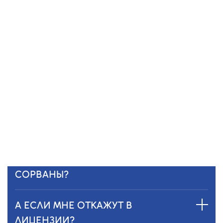
А ЕСЛИ Я НЕ ПОНИМАЮ, КАКИЕ
ДОКУМЕНТЫ НУЖНЫ?
Ничего страшного — мы подскажем.
Наши специалисты помогут собрать все
документы, проверить и сформировать
полный пакет документов.
А ЕСЛИ СРОКИ БУДУТ
СОРВАНЫ?
А ЕСЛИ МНЕ ОТКАЖУТ В
ЛИЦЕНЗИИ?