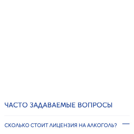
ПРОЗРАЧНЫЕ ЦЕНЫ,
БЕЗ СКРЫТЫХ ПЛАТЕЖЕЙ
20 ЛЕТ ОПЫТА
И 15 000 КЛИЕНТОВ
Получить предложение
ЧАСТО ЗАДАВАЕМЫЕ ВОПРОСЫ
СКОЛЬКО СТОИТ ЛИЦЕНЗИЯ НА АЛКОГОЛЬ?