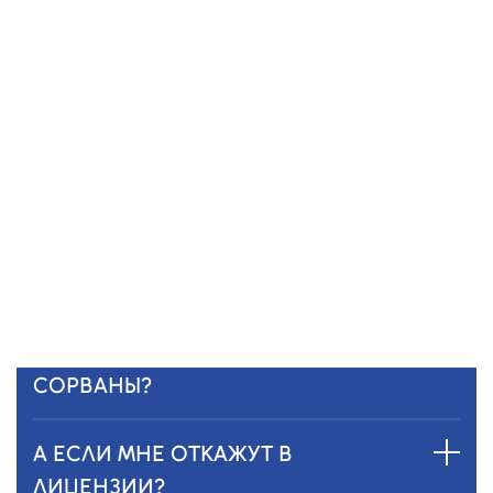
А ЕСЛИ Я НЕ ПОНИМАЮ, КАКИЕ
ДОКУМЕНТЫ НУЖНЫ?
Ничего страшного — мы подскажем.
Наши специалисты помогут собрать все
документы, проверить и сформировать
полный пакет документов.
А ЕСЛИ СРОКИ БУДУТ
СОРВАНЫ?
А ЕСЛИ МНЕ ОТКАЖУТ В
ЛИЦЕНЗИИ?