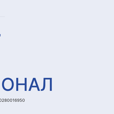
и
ИОНАЛ
0280016950