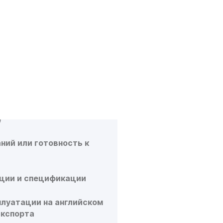
ЕНИЯ
А?
ИМЫХ ДОКУМЕНТОВ
ентация на продукцию
)
ний или готовность к
кции и спецификации
плуатации на английском
экспорта