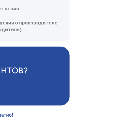
етствия
дения о производителе
водитель)
ЕНТОВ?
атно!