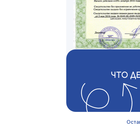
ЧТО Д
Оста