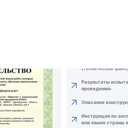
ДЛЯ ОФОРМЛ
СЕРТИФИКАТ
СПИСОК НЕОБХОД
Техническая докум
(технический файл
Результаты испыта
проведению
Описание констру
Инструкция по экс
или языке страны 