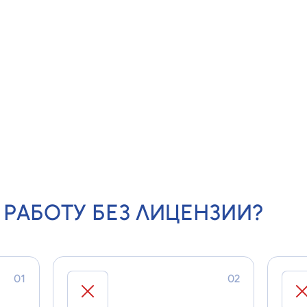
И
ГОСУДАРСТВЕННЫМ
ЧАС
ИМ
ПОЛИКЛИНИКАМ И
СТ
БОЛЬНИЦАМ
для 
прак
для лицензирования отделений
едур
стоматологии
А РАБОТУ БЕЗ ЛИЦЕНЗИИ?
01
02