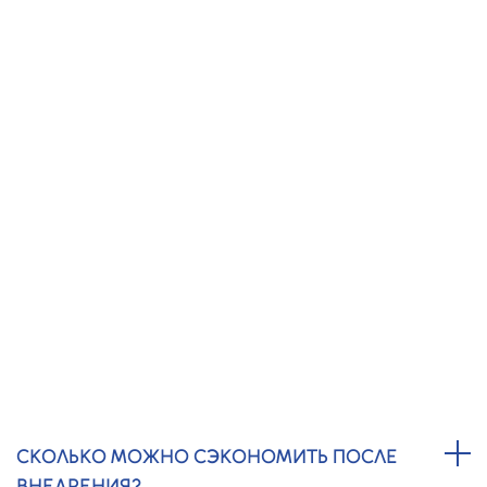
Получить предложение
СЕРТИФИКАТ ISO 51001 В
АНГАРСКЕ - ЧАСТО ЗАДАВАЕМЫЕ
ВОПРОСЫ
КОМУ ПОДХОДИТ ISO 50001?
Предприятиям с высокими затратами на энергию:
производство, транспорт, склады, ТЦ, ЖКХ, агросектор.
СКОЛЬКО МОЖНО СЭКОНОМИТЬ ПОСЛЕ
ВНЕДРЕНИЯ?