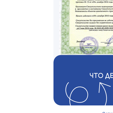
ЧТО Д