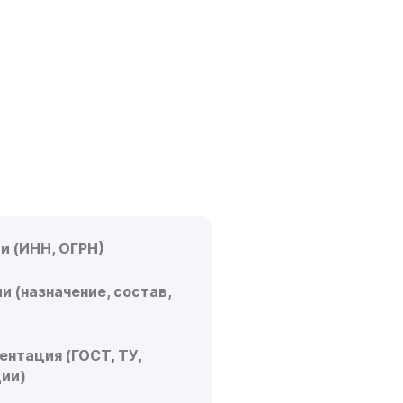
МЕНТЫ НУЖНЫ
ЕНИЯ
А?
ИМЫХ ДОКУМЕНТОВ
и (ИНН, ОГРН)
и (назначение, состав,
ентация (ГОСТ, ТУ,
ции)