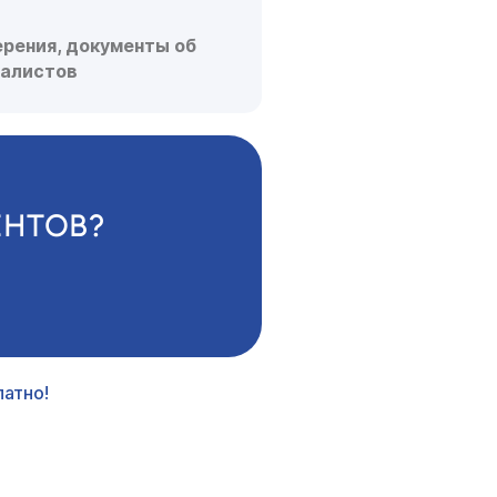
рения, документы об
иалистов
ЕНТОВ?
атно!