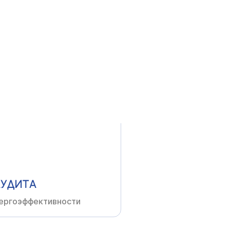
ОВАНИИ
неров-проектировщиков
АУДИТА
ергоэффективности