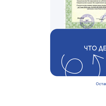
ЧТО Д
Оста