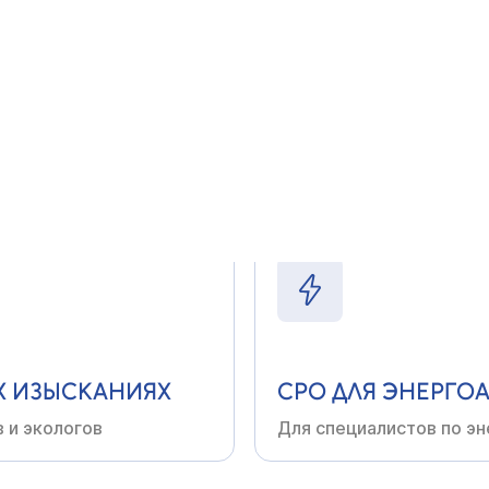
ТВЕ
СРО
В ПРОЕКТИР
ройщиков, ремонтных
Для архитекторов,
инже
Х
ИЗЫСКАНИЯХ
СРО
ДЛЯ ЭНЕРГО
в
и экологов
Для специалистов по
эн