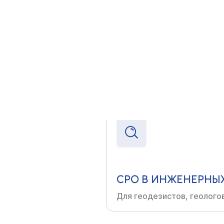
СРО В СТРОИТЕЛЬС
Для генподрядчиков,
заст
организаций
СРО В ИНЖЕНЕРНЫ
Для геодезистов, геолого