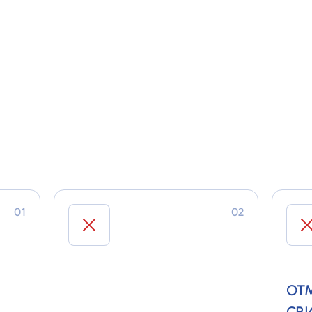
деят
для подготовки и
води
переподготовки водителей
сред
А РАБОТУ БЕЗ ЛИЦЕНЗИИ?
01
02
ОТ
СВИ