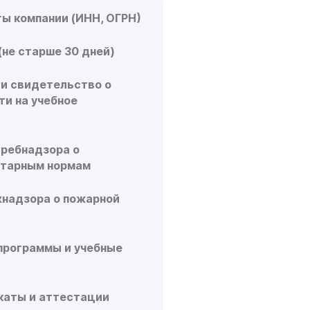
ы компании (ИНН, ОГРН)
(не старше 30 дней)
и свидетельство о
ти на учебное
требнадзора о
итарным нормам
жнадзора о пожарной
программы и учебные
каты и аттестации