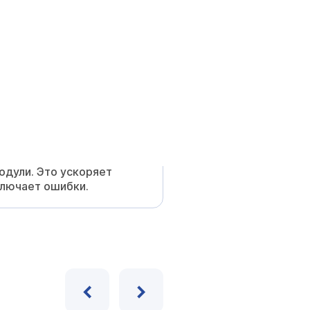
ННЫЙ ЦЕНТР ISO
дународным стандартам
верждено.
РОВОГО УРОВНЯ
трикс и
внутренние
дули. Это ускоряет
ключает ошибки.
‹
›