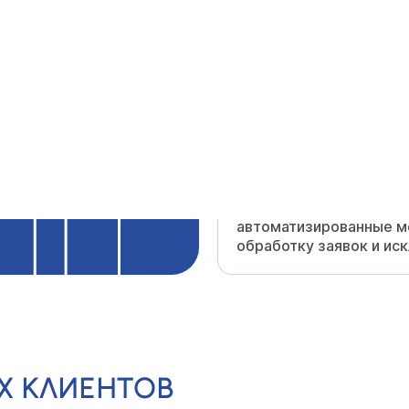
СЕРТИФИЦИРОВА
Мы соответствуем
меж
качества — и это подт
ИТ-СИСТЕМЫ МИ
Внедрены aCRM, 1С-Би
автоматизированные
мо
обработку
заявок и ис
Х КЛИЕНТОВ