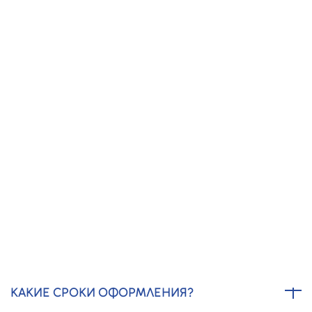
Получить предложение
СЕРТИФИКАТ ISO 14001 В
НОВОМОСКОВСКЕ - ЧАСТО
ЗАДАВАЕМЫЕ ВОПРОСЫ
СКОЛЬКО СТОИТ СЕРТИФИКАТ ISO 14001?
Цена зависит от сферы деятельности, размера компании
и необходимости подготовки документов. Точную сумму
можно рассчитать с помощью калькулятора на странице.
КАКИЕ СРОКИ ОФОРМЛЕНИЯ?