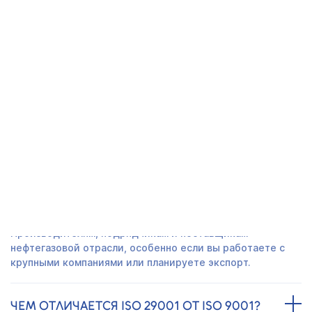
Получить предложение
СЕРТИФИКАТ ISO 29001 В НИЖНЕМ
ТАГИЛЕ - ЧАСТО ЗАДАВАЕМЫЕ
ВОПРОСЫ
КОМУ ПОДХОДИТ ЭТОТ СТАНДАРТ?
Производителям, подрядчикам и поставщикам
нефтегазовой отрасли, особенно если вы работаете с
крупными компаниями или планируете экспорт.
ЧЕМ ОТЛИЧАЕТСЯ ISO 29001 ОТ ISO 9001?