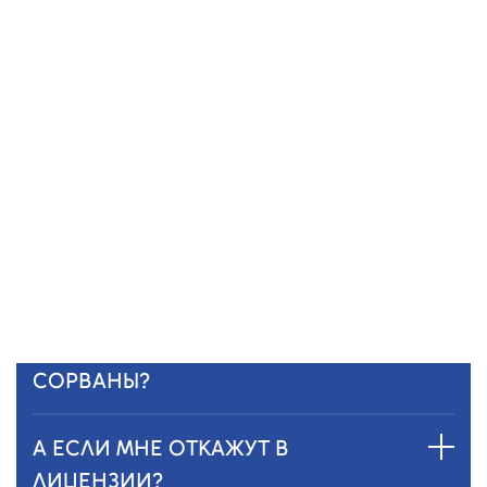
А ЕСЛИ Я НЕ ПОНИМАЮ, КАКИЕ
ДОКУМЕНТЫ НУЖНЫ?
Ничего страшного — мы подскажем.
Наши специалисты помогут собрать все
документы, проверить и сформировать
полный пакет документов.
А ЕСЛИ СРОКИ БУДУТ
СОРВАНЫ?
А ЕСЛИ МНЕ ОТКАЖУТ В
ЛИЦЕНЗИИ?