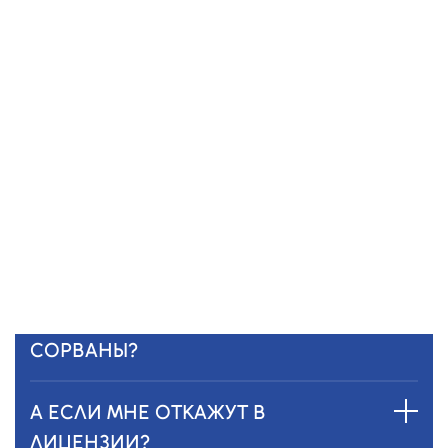
А ЕСЛИ Я НЕ ПОНИМАЮ, КАКИЕ
ДОКУМЕНТЫ НУЖНЫ?
Ничего страшного — мы подскажем.
Наши специалисты помогут собрать все
документы, проверить и сформировать
полный пакет документов.
А ЕСЛИ СРОКИ БУДУТ
СОРВАНЫ?
А ЕСЛИ МНЕ ОТКАЖУТ В
ЛИЦЕНЗИИ?