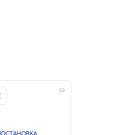
безопасной перевозки и
изации радиоактивных
дов
03
ИОСТАНОВКА