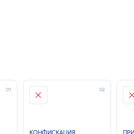
рных
для работы с радиоактивными
для 
материалами
утил
отхо
А РАБОТУ БЕЗ ЛИЦЕНЗИИ?
01
02
КОНФИСКАЦИЯ
ПР