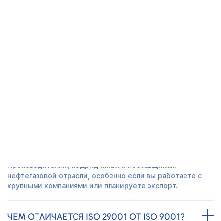
Получить предложение
СЕРТИФИКАТ ISO 29001 В
ДОМОДЕДОВО - ЧАСТО
ЗАДАВАЕМЫЕ ВОПРОСЫ
КОМУ ПОДХОДИТ ЭТОТ СТАНДАРТ?
Производителям, подрядчикам и поставщикам
нефтегазовой отрасли, особенно если вы работаете с
крупными компаниями или планируете экспорт.
ЧЕМ ОТЛИЧАЕТСЯ ISO 29001 ОТ ISO 9001?