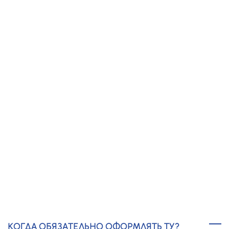
ПРОЗРАЧНЫЕ ЦЕНЫ,
БЕЗ СКРЫТЫХ
ПЛАТЕЖЕЙ
20 ЛЕТ ОПЫТА
И 15 000 КЛИЕНТОВ
Получить предложение
ТЕХНИЧЕСКИЕ УСЛОВИЯ (ТУ) В
БРАТСКЕ - ЧАСТО ЗАДАВАЕМЫЕ
ВОПРОСЫ
КОГДА ОБЯЗАТЕЛЬНО ОФОРМЛЯТЬ ТУ?