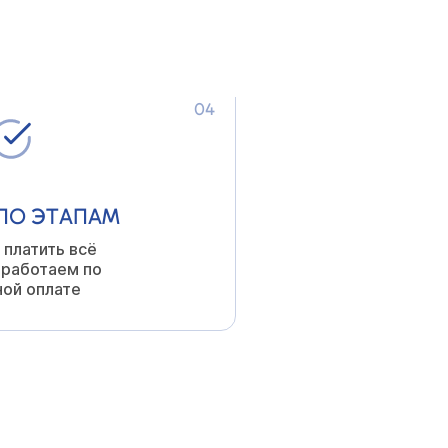
а ваш процесс,
 на связи
04
ПО ЭТАПАМ
 платить всё
 работаем по
ной оплате