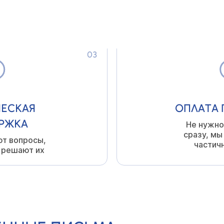
ИЯМИ
Отвечает з
всегда
03
ЕСКАЯ
ОПЛАТА 
РЖКА
Не нужно
сразу, мы
ют вопросы,
частич
 решают их