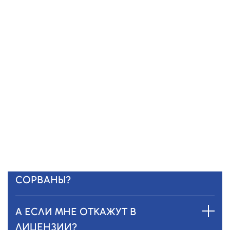
А ЕСЛИ Я НЕ ПОНИМАЮ, КАКИЕ
ДОКУМЕНТЫ НУЖНЫ?
Ничего страшного — мы подскажем.
Наши специалисты помогут собрать все
документы, проверить и сформировать
полный пакет документов.
А ЕСЛИ СРОКИ БУДУТ
СОРВАНЫ?
А ЕСЛИ МНЕ ОТКАЖУТ В
ЛИЦЕНЗИИ?