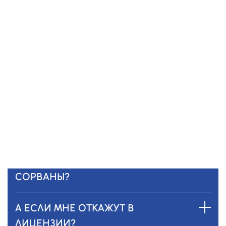
А ЕСЛИ Я НЕ ПОНИМАЮ, КАКИЕ
ДОКУМЕНТЫ НУЖНЫ?
Ничего страшного — мы подскажем.
Наши специалисты помогут собрать все
документы, проверить и сформировать
полный пакет документов.
А ЕСЛИ СРОКИ БУДУТ
СОРВАНЫ?
А ЕСЛИ МНЕ ОТКАЖУТ В
ЛИЦЕНЗИИ?